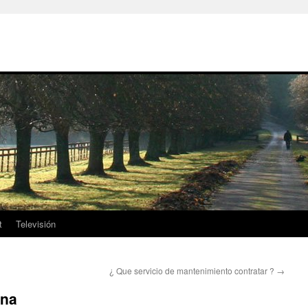
t
Televisión
¿ Que servicio de mantenimiento contratar ?
→
ena