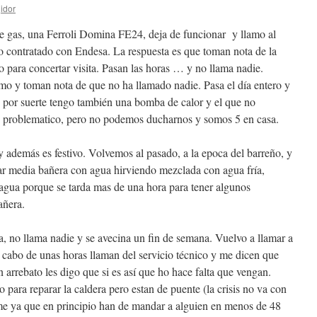
jidor
de gas, una Ferroli Domina FE24, deja de funcionar y llamo al
o contratado con Endesa. La respuesta es que toman nota de la
o para concertar visita. Pasan las horas … y no llama nadie.
mo y toman nota de que no ha llamado nadie. Pasa el día entero y
 por suerte tengo también una bomba de calor y el que no
es problematico, pero no podemos ducharnos y somos 5 en casa.
y además es festivo. Volvemos al pasado, a la epoca del barreño, y
ar media bañera con agua hirviendo mezclada con agua fría,
agua porque se tarda mas de una hora para tener algunos
añera.
a, no llama nadie y se avecina un fin de semana. Vuelvo a llamar a
cabo de unas horas llaman del servicio técnico y me dicen que
n arrebato les digo que si es así que ho hace falta que vengan.
o para reparar la caldera pero estan de puente (la crisis no va con
me ya que en principio han de mandar a alguien en menos de 48