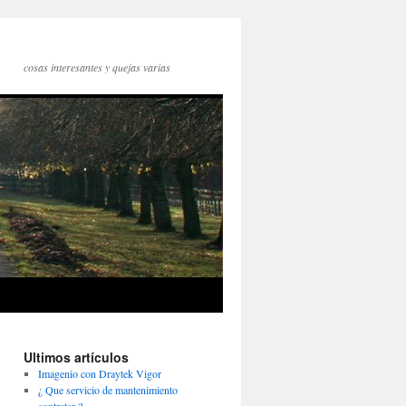
cosas interesantes y quejas varias
Ultimos artículos
Imagenio con Draytek Vigor
¿ Que servicio de mantenimiento