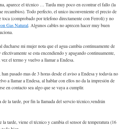
a, aparece el técnico … Tarda muy poco en econtrar el fallo (la
rae recambios). Todo perfecto, el unico inconveniente el precio de
ue toca (comprobado por telefono directamente con Ferroli) y no
con Gas Natural
. Algunos cables no aprecen hacer muy buen
luciona.
 al ducharse mi mujer nota que el agua cambia continuamente de
ra y efectivamente se esta encendiendo y apagando continuamente,
a vez el termo y vuelvo a llamar a Endesa.
, han pasado mas de 3 horas desde el aviso a Endesa y todavía no
lvo a llamar a Endesa, al hablar con ellos no da la impresión de
rse en contacto sea algo que se vaya a cumplir.
de la tarde, por fín la llamada del servcio técnico,vendrán
 la tarde, viene el técnico y cambia el sensor de temperatura (16
 todo bien.