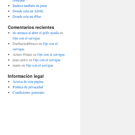
contratar ?
Endesa también da pena
Donde está mi ADSL
Donde esta mi iPlus
Comentarios recientes
no arranca al abrir el grifo ayuda
en
Ojo con el servigas
Duebacieabbracci
en
Ojo con el
servigas
Arturo Pelaez
en
Ojo con el servigas
juan carlos
en
Ojo con el servigas
mario
en
Ojo con el servigas
Información legal
Acerca de esta página
Politica de privacidad
Condiciones generales