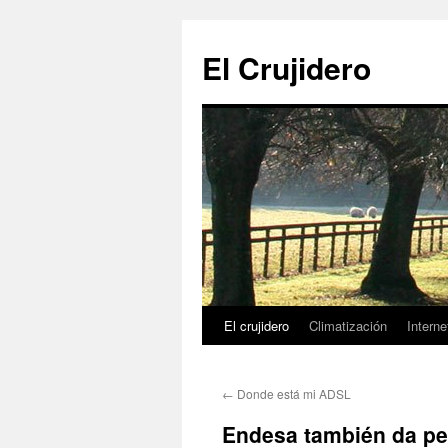
Saltar
al
El Crujidero
contenido
El crujidero
Climatización
Interne
←
Donde está mi ADSL
Endesa también da p