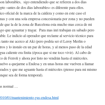
son laborables, sigo entendiendo que se refieren a dos dias
pto «antes de dos días laborables» es diferente para ellos.
co oficial de la marca de la caldera y como en este caso el
zonas y con una sola empresa concesionaria por zona y no pueden
r de que la de la zona de Barcelona esta mucho mas cerca de mi
ngo que aguantar y tragar. Para mas inri trabajan en sabado pero
ble. Le indicio al operador que reclame al servicio técnico para
s tanto me acerco al Aki (pero podría ser el Leroy Merlin o
tros y lo instalo en un par de horas, y al menos paso de la edad
gua caliente era finita (época que si me toco vivir). Al cabo de
co de Ferroli y ahora por listo no vendrán hasta el miércoles.
elvo a quejarme a Endesa y en unas horas me vuelven a llamar
turados y que me aguante hasta el miércoles (pienso para mi mismo
unque sea de forma temporal).
mas normal …
2010/01/mantenimiento-gas-endesa.html