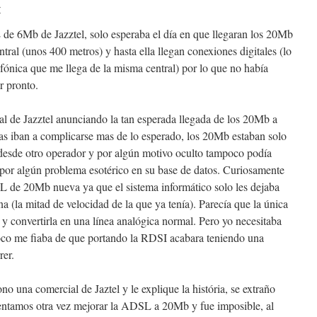
r
 de 6Mb de Jazztel, solo esperaba el día en que llegaran los 20Mb
tral (unos 400 metros) y hasta ella llegan conexiones digitales (lo
ónica que me llega de la misma central) por lo que no había
r pronto.
al de Jazztel anunciando la tan esperada llegada de los 20Mb a
as iban a complicarse mas de lo esperado, los 20Mb estaban solo
desde otro operador y por algún motivo oculto tampoco podía
 algún problema esotérico en su base de datos. Curiosamente
 de 20Mb nueva ya que el sistema informático solo les dejaba
(la mitad de velocidad de la que ya tenía). Parecía que la única
 y convertirla en una línea analógica normal. Pero yo necesitaba
oco me fiaba de que portando la RDSI acabara teniendo una
rer.
o una comercial de Jaztel y le explique la história, se extraño
tentamos otra vez mejorar la ADSL a 20Mb y fue imposible, al