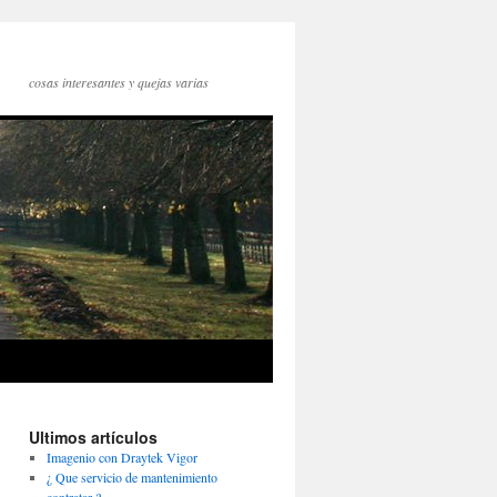
cosas interesantes y quejas varias
Ultimos artículos
Imagenio con Draytek Vigor
¿ Que servicio de mantenimiento