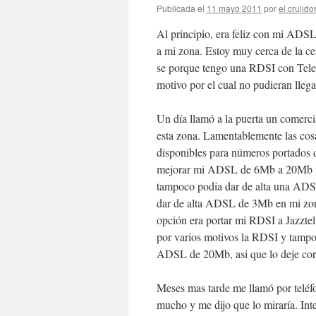
Publicada el
11 mayo 2011
por
el crujido
Al principio, era feliz con mi ADSL
a mi zona. Estoy muy cerca de la cen
se porque tengo una RDSI con Telef
motivo por el cual no pudieran llega
Un día llamó a la puerta un comerci
esta zona. Lamentablemente las cos
disponibles para números portados 
mejorar mi ADSL de 6Mb a 20Mb por
tampoco podía dar de alta una ADSL
dar de alta ADSL de 3Mb en mi zona 
opción era portar mi RDSI a Jazztel
por varios motivos la RDSI y tamp
ADSL de 20Mb, asi que lo deje cor
Meses mas tarde me llamó por teléfon
mucho y me dijo que lo miraría. In