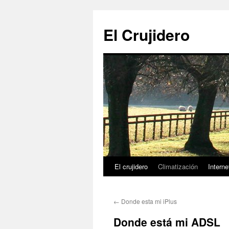
Saltar
al
El Crujidero
contenido
El crujidero
Climatización
Interne
←
Donde esta mi iPlus
Donde está mi ADSL