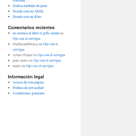
contratar ?
Endesa también da pena
Donde está mi ADSL
Donde esta mi iPlus
Comentarios recientes
no arranca al abrir el grifo ayuda
en
Ojo con el servigas
Duebacieabbracci
en
Ojo con el
servigas
Arturo Pelaez
en
Ojo con el servigas
juan carlos
en
Ojo con el servigas
mario
en
Ojo con el servigas
Información legal
Acerca de esta página
Politica de privacidad
Condiciones generales