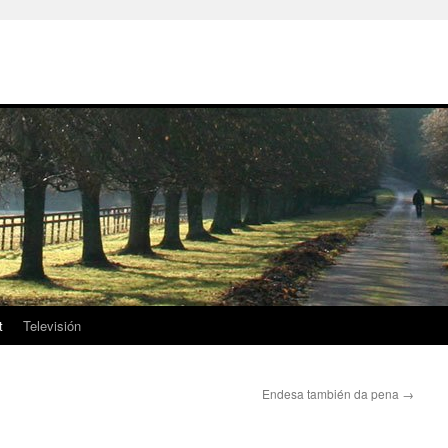
t
Televisión
Endesa también da pena
→